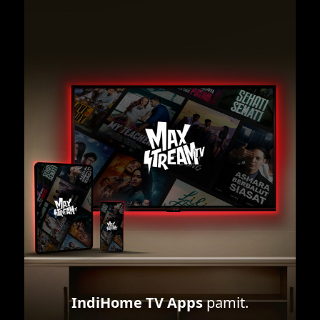
IndiHome TV Apps
pamit.