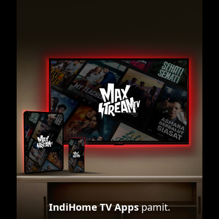
IndiHome TV Apps
pamit.