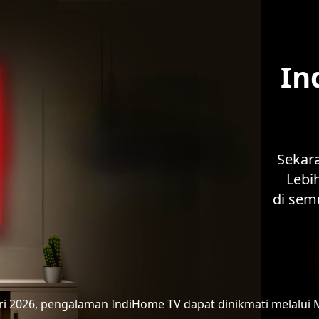
In
Sekar
Lebih
di sem
ari 2026, pengalaman IndiHome TV
dapat dinikmati melalui