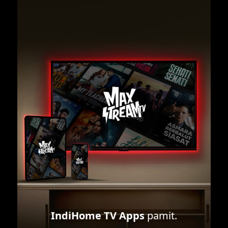
IndiHome TV Apps
pamit.