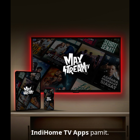
IndiHome TV Apps
pamit.