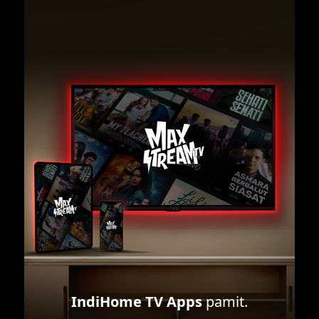
IndiHome TV Apps
pamit.