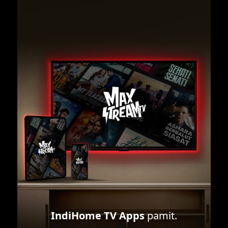
IndiHome TV Apps
pamit.