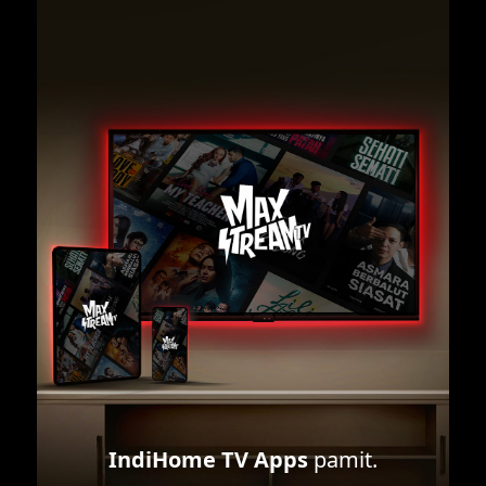
IndiHome TV Apps
pamit.