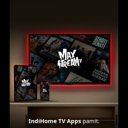
IndiHome TV Apps
pamit.