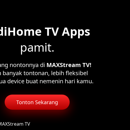
diHome TV Apps
pamit.
ang nontonnya di
MAXStream TV!
 banyak tontonan, lebih fleksibel
ua device buat nemenin hari kamu.
Tonton Sekarang
 MAXStream TV