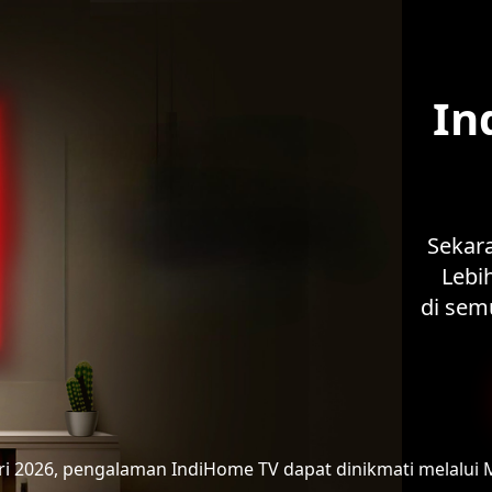
In
Sekar
Lebih
di sem
ari 2026, pengalaman IndiHome TV
dapat dinikmati melalui