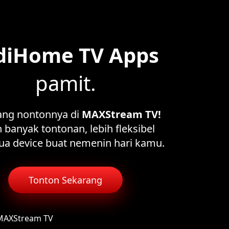
diHome TV Apps
pamit.
ang nontonnya di
MAXStream TV!
 banyak tontonan, lebih fleksibel
ua device buat nemenin hari kamu.
Tonton Sekarang
 MAXStream TV