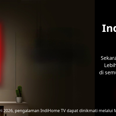
In
Sekar
Lebih
di sem
ari 2026, pengalaman IndiHome TV
dapat dinikmati melalui