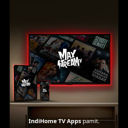
IndiHome TV Apps
pamit.