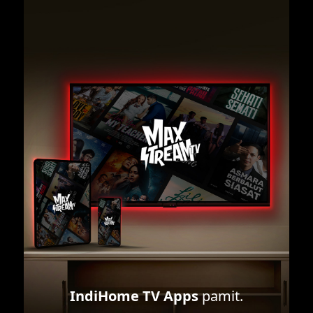
IndiHome TV Apps
pamit.