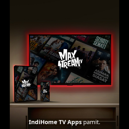
IndiHome TV Apps
pamit.