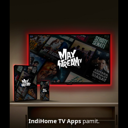
IndiHome TV Apps
pamit.