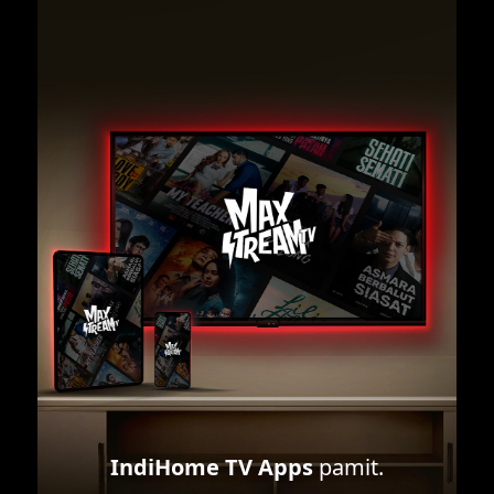
IndiHome TV Apps
pamit.