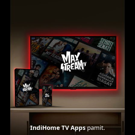
IndiHome TV Apps
pamit.