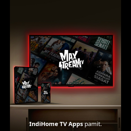
IndiHome TV Apps
pamit.