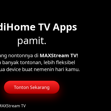
diHome TV Apps
pamit.
ang nontonnya di
MAXStream TV!
 banyak tontonan, lebih fleksibel
ua device buat nemenin hari kamu.
Tonton Sekarang
 MAXStream TV