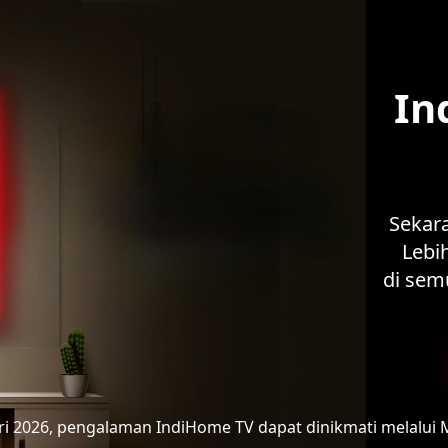
In
Sekar
Lebih
di sem
ari 2026, pengalaman IndiHome TV
dapat dinikmati melalui