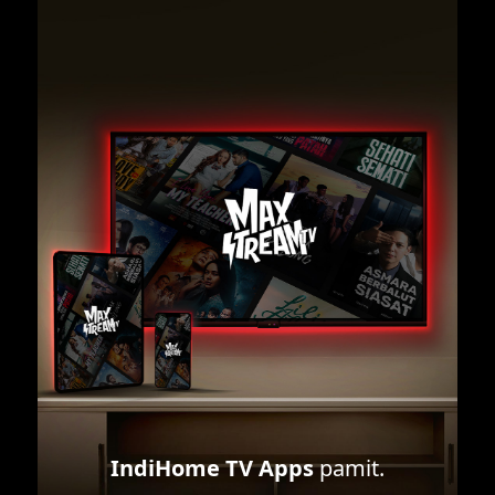
IndiHome TV Apps
pamit.