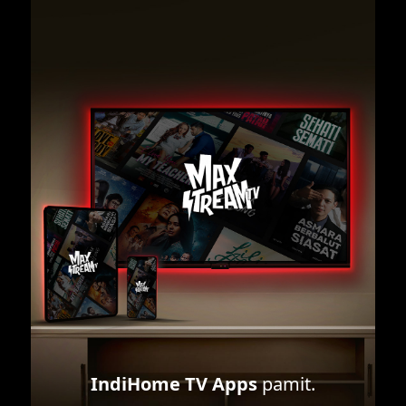
IndiHome TV Apps
pamit.