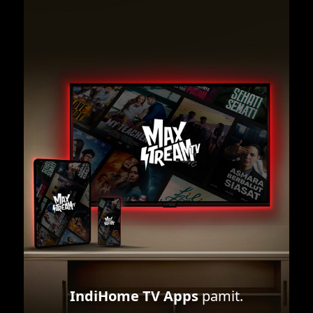
IndiHome TV Apps
pamit.