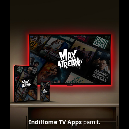
IndiHome TV Apps
pamit.