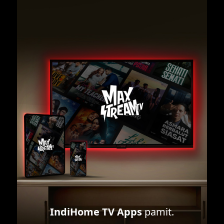
IndiHome TV Apps
pamit.