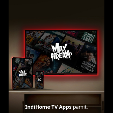
IndiHome TV Apps
pamit.