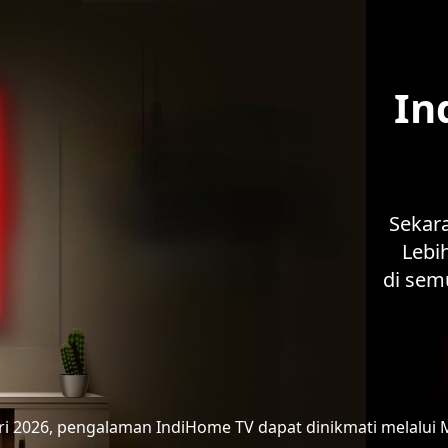
In
Sekar
Lebih
di sem
ari 2026, pengalaman IndiHome TV
dapat dinikmati melalui