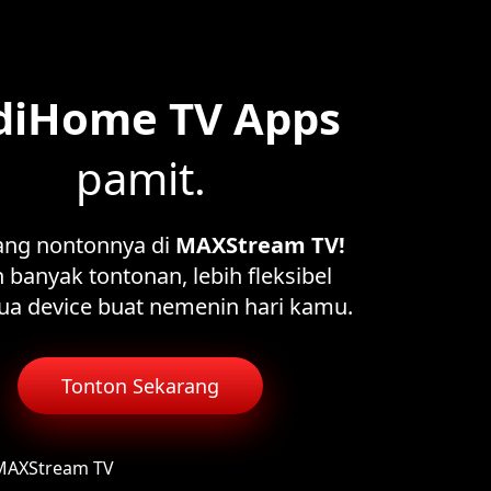
diHome TV Apps
pamit.
ang nontonnya di
MAXStream TV!
 banyak tontonan, lebih fleksibel
ua device buat nemenin hari kamu.
Tonton Sekarang
 MAXStream TV