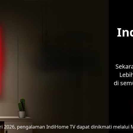
In
Sekar
Lebih
di sem
ari 2026, pengalaman IndiHome TV
dapat dinikmati melalui