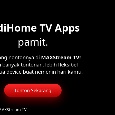
diHome TV Apps
pamit.
ang nontonnya di
MAXStream TV!
 banyak tontonan, lebih fleksibel
ua device buat nemenin hari kamu.
Tonton Sekarang
 MAXStream TV