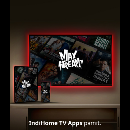
IndiHome TV Apps
pamit.