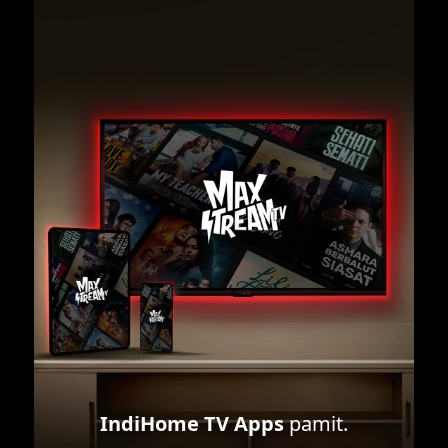
IndiHome TV Apps
pamit.