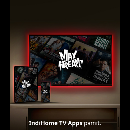
IndiHome TV Apps
pamit.