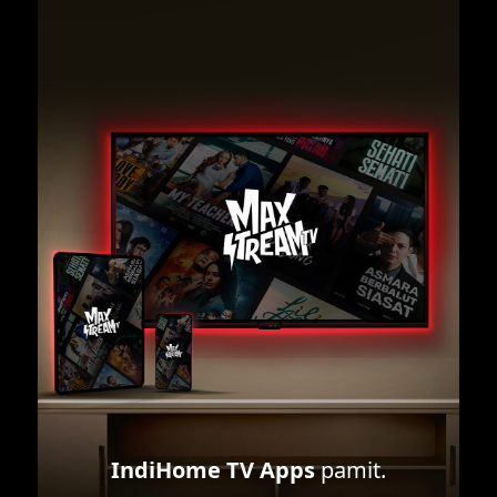
IndiHome TV Apps
pamit.