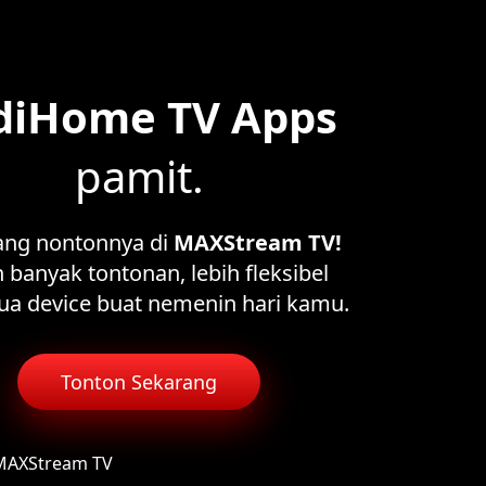
diHome TV Apps
pamit.
ang nontonnya di
MAXStream TV!
 banyak tontonan, lebih fleksibel
ua device buat nemenin hari kamu.
Tonton Sekarang
 MAXStream TV