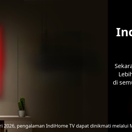
In
Sekar
Lebih
di sem
ari 2026, pengalaman IndiHome TV
dapat dinikmati melalui