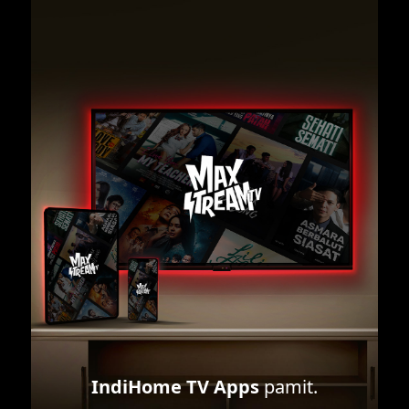
IndiHome TV Apps
pamit.