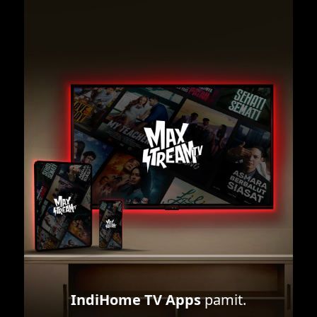
IndiHome TV Apps
pamit.