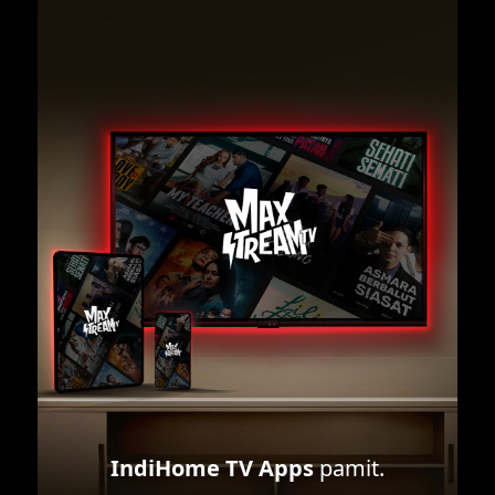
IndiHome TV Apps
pamit.