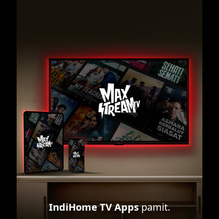
IndiHome TV Apps
pamit.