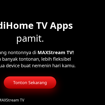
diHome TV Apps
pamit.
ang nontonnya di
MAXStream TV!
 banyak tontonan, lebih fleksibel
ua device buat nemenin hari kamu.
Tonton Sekarang
 MAXStream TV