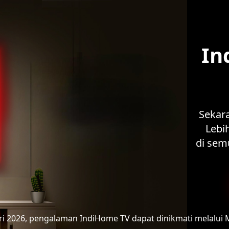
In
Sekar
Lebih
di sem
ari 2026, pengalaman IndiHome TV
dapat dinikmati melalui