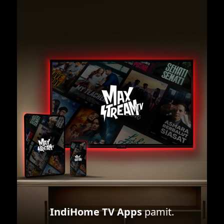
IndiHome TV Apps
pamit.