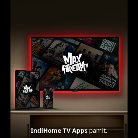
IndiHome TV Apps
pamit.