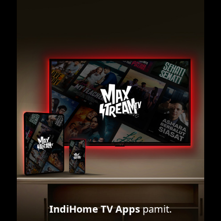
IndiHome TV Apps
pamit.