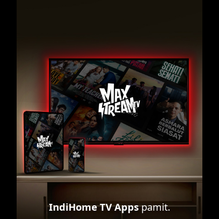
IndiHome TV Apps
pamit.