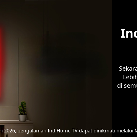
In
Sekar
Lebih
di sem
ari 2026, pengalaman IndiHome TV
dapat dinikmati melalui