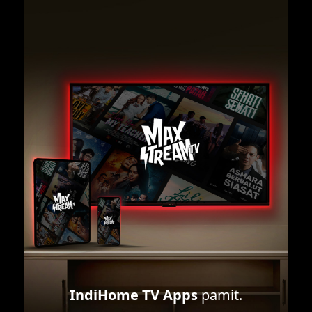
IndiHome TV Apps
pamit.