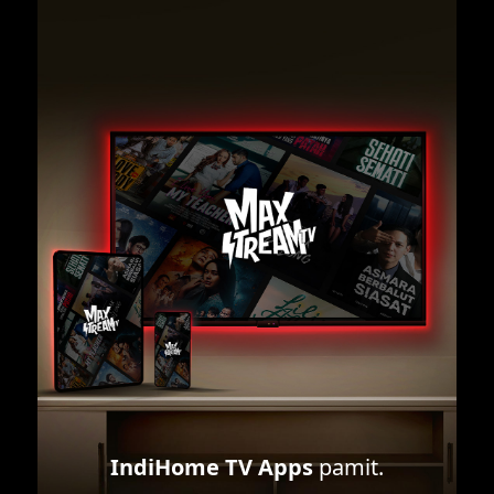
IndiHome TV Apps
pamit.