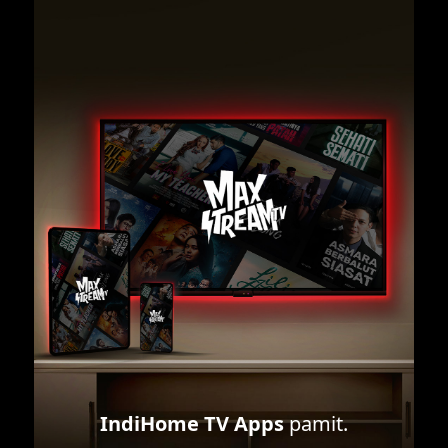
IndiHome TV Apps
pamit.