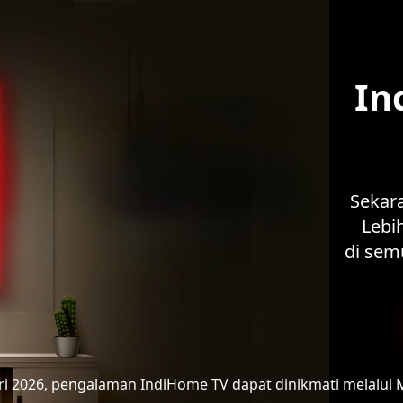
In
Sekar
Lebih
di sem
ari 2026, pengalaman IndiHome TV
dapat dinikmati melalui