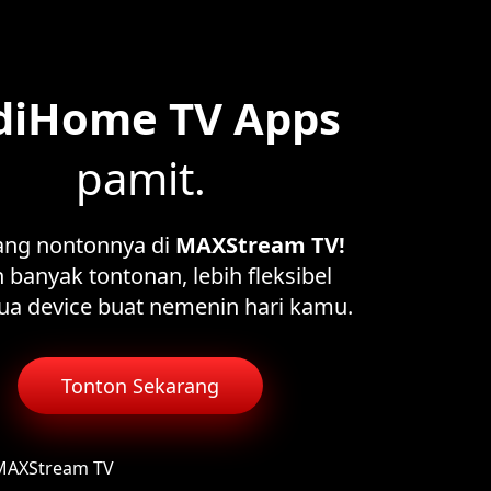
diHome TV Apps
pamit.
ang nontonnya di
MAXStream TV!
 banyak tontonan, lebih fleksibel
ua device buat nemenin hari kamu.
Tonton Sekarang
 MAXStream TV