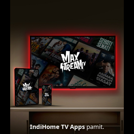
IndiHome TV Apps
pamit.