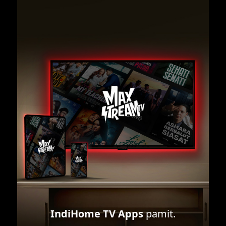
IndiHome TV Apps
pamit.