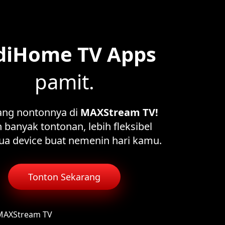
diHome TV Apps
pamit.
ang nontonnya di
MAXStream TV!
 banyak tontonan, lebih fleksibel
ua device buat nemenin hari kamu.
Tonton Sekarang
 MAXStream TV