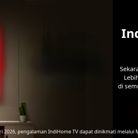
In
Sekar
Lebih
di sem
ari 2026, pengalaman IndiHome TV
dapat dinikmati melalui