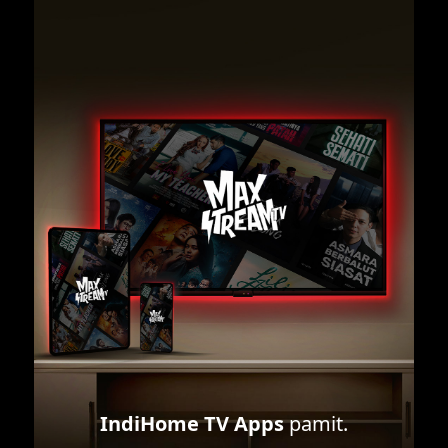
IndiHome TV Apps
pamit.